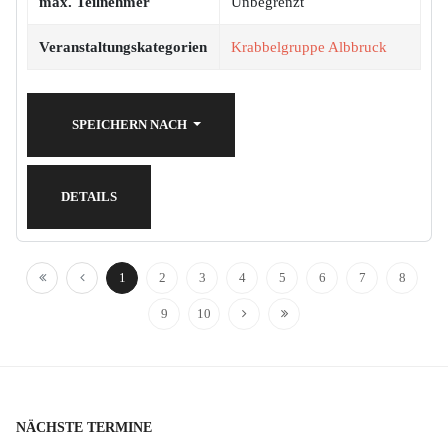
max. Teilnehmer
Unbegrenzt
Veranstaltungskategorien
Krabbelgruppe Albbruck
SPEICHERN NACH
DETAILS
1
2
3
4
5
6
7
8
9
10
NÄCHSTE TERMINE