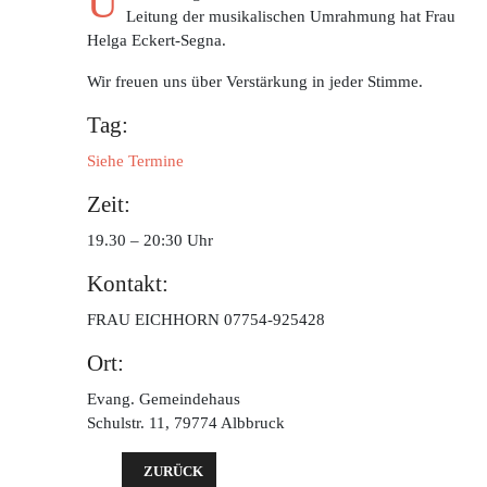
U
Leitung der musikalischen Umrahmung hat Frau
Helga Eckert-Segna.
Wir freuen uns über Verstärkung in jeder Stimme.
Tag:
Siehe Termine
Zeit:
19.30 – 20:30 Uhr
Kontakt:
FRAU EICHHORN 07754-925428
Ort:
Evang. Gemeindehaus
Schulstr. 11, 79774 Albbruck
VORHERIGER BEITRAG: DIE JUNGSCHARGRUPPE
ZURÜCK