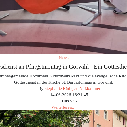
News
dienst an Pfingstmontag in Görwihl - Ein Gottesdie
e Kirchengemeinde Hochrhein Südschwarzwald und die evangelische Ki
Gottesdienst in der Kirche St. Bartholomäus in Görwihl.
By
Stephanie Rüdiger–Nußbaumer
14-06-2026 16:21:45
Hits
575
Weiterlesen...