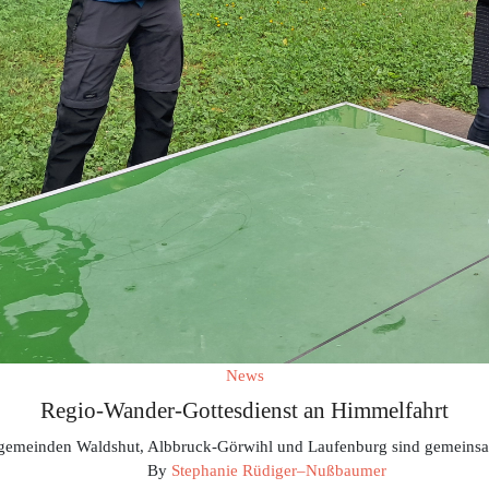
News
Regio-Wander-Gottesdienst an Himmelfahrt
gemeinden Waldshut, Albbruck-Görwihl und Laufenburg sind gemeins
By
Stephanie Rüdiger–Nußbaumer