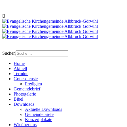
Suchen
Home
Aktuell
Termine
Gottesdienste
Predigten
Gemeindebrief
Photogalerie
Bibel
Downloads
Aktuelle Downloads
Gemeindebriefe
Konzertplakate
Wir über uns