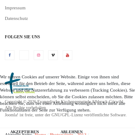
Impressum
Datenschutz
FOLGEN SIE UNS
Wir nutzen Cookies auf unserer Website. Einige von ihnen sind
essenziell für den Betrieb der Seite, während andere uns helfen, diese
Website und die Nutzererfahrung zu verbessern (Tracking Cookies). Sie
können selbst entscheiden, ob Sie die Cookies zulassen möchten. Bitte
Copyright © 2026 Evangelische Kirchengemeinde Albbruck-Görwihl.
beachten Sie, dass bei einer Ablehnung womöglich nicht mehr alle
Alle Rechte vorbehalten.
Funktionalitäten der Seite zur Verfügung stehen.
Joomla!
ist freie, unter der
GNU/GPL-Lizenz
veröffentlichte Software.
AKZEPTIEREN
ABLEHNEN
Aktuelle Seite:
Home
Photogalerie
2013