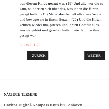
von diesem Kinde gesagt war. (18) Und alle, vor die es
kam, wunderten sich über das, was ihnen die Hirten
gesagt hatten. (19) Maria aber behielt alle diese Worte
und bewegte sie in ihrem Herzen. (20) Und die Hirten
kehrten wieder um, priesen und lobten Gott für alles,
was sie gehört und gesehen hatten, wie denn zu ihnen
gesagt war.
Lukas 2, 1-20
VORHERIGER BEITRAG: PREDIGT AN HEILIG ABEN
NÄCHSTER BEI
ZURÜCK
WEITER
NÄCHSTE TERMINE
Caritas Digital-Kompass Kurs für Senioren