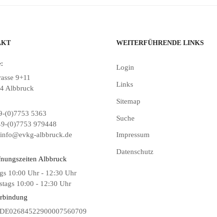
AKT
WEITERFÜHRENDE LINKS
:
Login
rasse 9+11
Links
4 Albbruck
Sitemap
-(0)7753 5363
Suche
9-(0)7753 979448
info@evkg-albbruck.de
Impressum
Datenschutz
fnungszeiten Albbruck
gs 10:00 Uhr - 12:30 Uhr
tags 10:00 - 12:30 Uhr
rbindung
DE02684522900007560709