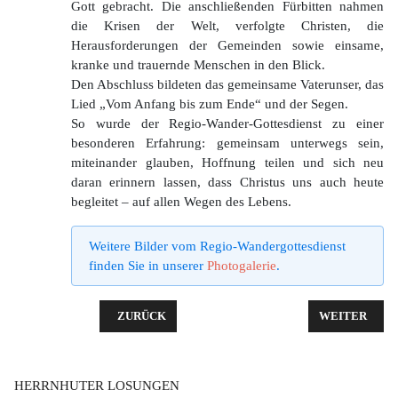
Gott gebracht. Die anschließenden Fürbitten nahmen
die Krisen der Welt, verfolgte Christen, die
Herausforderungen der Gemeinden sowie einsame,
kranke und trauernde Menschen in den Blick.
Den Abschluss bildeten das gemeinsame Vaterunser, das
Lied „Vom Anfang bis zum Ende“ und der Segen.
So wurde der Regio-Wander-Gottesdienst zu einer
besonderen Erfahrung: gemeinsam unterwegs sein,
miteinander glauben, Hoffnung teilen und sich neu
daran erinnern lassen, dass Christus uns auch heute
begleitet – auf allen Wegen des Lebens.
Weitere Bilder vom Regio-Wandergottesdienst
finden Sie in unserer
Photogalerie
.
VORHERIGER BEITRAG: ÖKUMENISCHER GOTTESD
NÄCHSTER BE
ZURÜCK
WEITER
HERRNHUTER LOSUNGEN