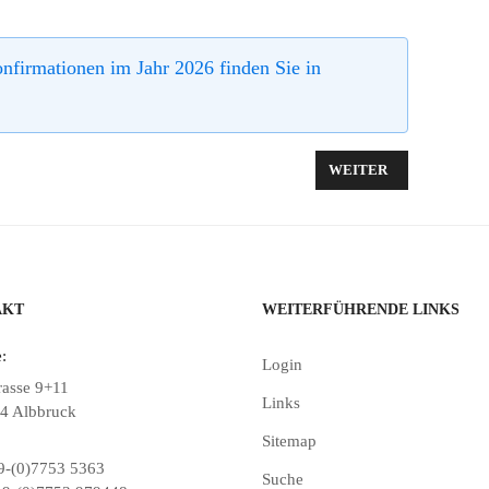
nfirmationen im Jahr 2026 finden Sie in
ANDER-GOTTESDIENST AN HIMMELFAHRT
NÄCHSTER BEITRAG:
WEITER
AKT
WEITERFÜHRENDE LINKS
:
Login
rasse 9+11
Links
4 Albbruck
Sitemap
-(0)7753 5363
Suche