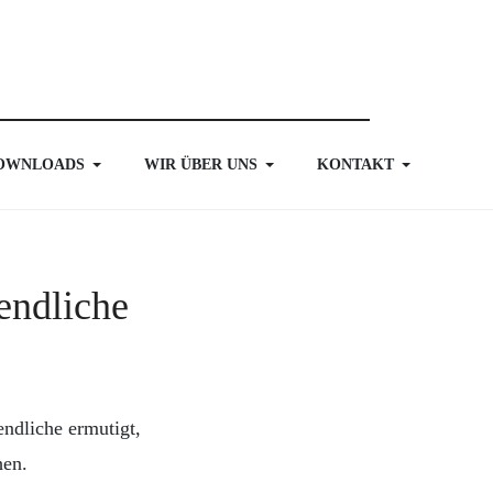
OWNLOADS
WIR ÜBER UNS
KONTAKT
endliche
ndliche ermutigt,
hen.