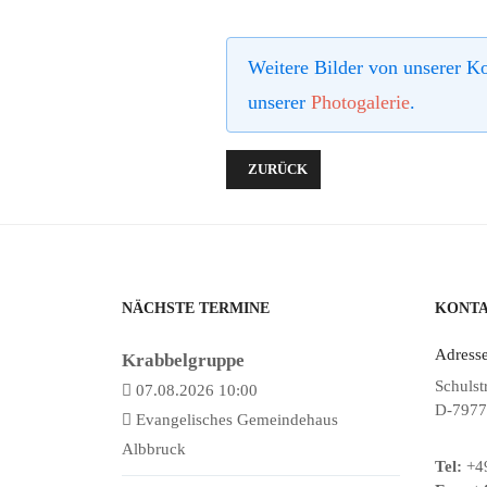
Weitere Bilder von unserer Ko
unserer
Photogalerie
.
VORHERIGER BEITRAG: REGIO-W
ZURÜCK
NÄCHSTE TERMINE
KONT
Adresse
Krabbelgruppe
Schulst
07.08.2026 10:00
D-7977
Evangelisches Gemeindehaus
Albbruck
Tel:
+49