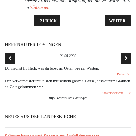
Dieser Artikel erschien ursprünglich am 25. März 2023
im
Südkurier.
VORHERIGER BEITRAG: KONFIRMANDENAUSFLUG
NÄCHSTER BE
ZURÜCK
WEITER
HERRNHUTER LOSUNGEN
06.08.2026
Du machst fröhlich, was da lebet im Osten wie im Westen.
Psalm 65,9
Der Kerkermeister freute sich mit seinem ganzen Hause, dass er zum Glauben
an Gott gekommen war.
Apostelgeschichte 16,34
Info Herrnhuter Losungen
NEUES AUS DER LANDESKIRCHE
Schaumherzen und Segen zum Ausbildungsstart