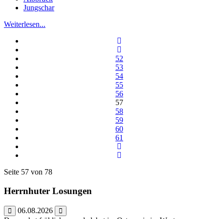
Jungschar
Weiterlesen...
52
53
54
55
56
57
58
59
60
61
Seite 57 von 78
Herrnhuter Losungen
06.08.2026