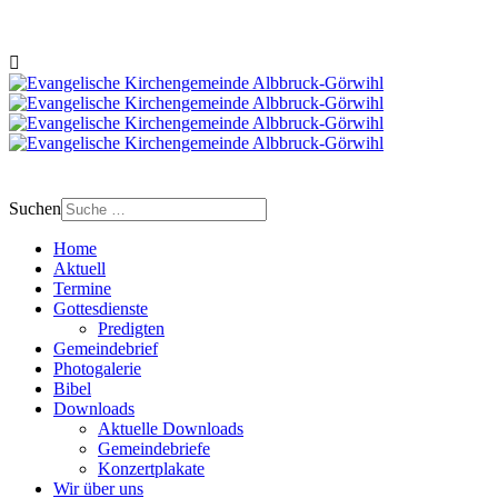
Suchen
Home
Aktuell
Termine
Gottesdienste
Predigten
Gemeindebrief
Photogalerie
Bibel
Downloads
Aktuelle Downloads
Gemeindebriefe
Konzertplakate
Wir über uns