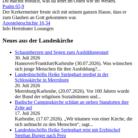
Du machst fröhlich, was da lebet im Osten wie im Westen.
Psalm 65,9
Der Kerkermeister freute sich mit seinem ganzen Hause, dass er
zum Glauben an Gott gekommen war.
Apostelgeschichte 16,34
Info Herrnhuter Losungen
Neues aus der Landeskirche
Schaumherzen und Segen zum Ausbildungsstart
30. Juli 2026
Hannover/Frankfurt/Karlsruhe (30.07.2026). Was wünschen
sich junge Menschen für ihre Ausbildung?...
Landesbischöfin Heike Springhart predigt in der
Schlosskirche in Meersburg
20. Juli 2026
Meersburg/Karlsruhe, (20.07.2026). Vor 100 Jahren wurde
der Bund der religiösen Sozialistinnen und...
Badische Campingkirche schlägt an sieben Standorten ihre
Zelte auf
17. Juli 2026
Karlsruhe, (17.07.2026). „Wir träumen von einer Kirche, die
sich aufmacht zu den Menschen“, sagt...
Landesbischöfin Heike Springhart reist mit Erzbischof
Stephan Burger nach Peru