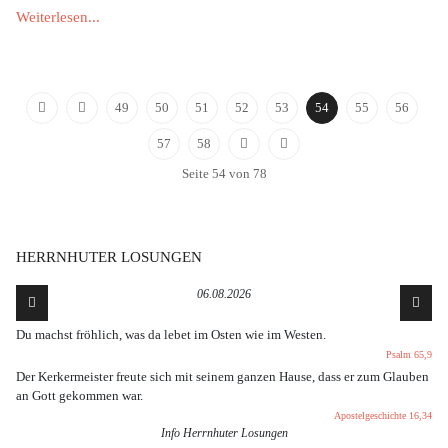
Weiterlesen...
49
50
51
52
53
54
55
56
57
58
Seite 54 von 78
HERRNHUTER LOSUNGEN
06.08.2026
Du machst fröhlich, was da lebet im Osten wie im Westen.
Psalm 65,9
Der Kerkermeister freute sich mit seinem ganzen Hause, dass er zum Glauben
an Gott gekommen war.
Apostelgeschichte 16,34
Info Herrnhuter Losungen