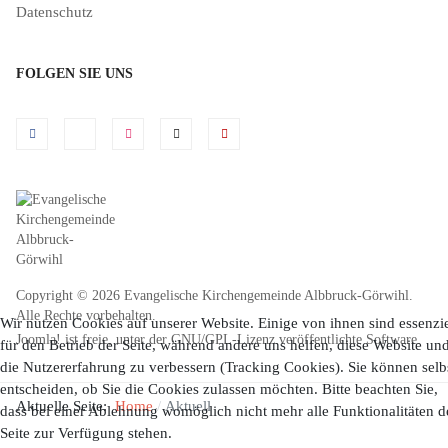
Datenschutz
FOLGEN SIE UNS
Copyright © 2026 Evangelische Kirchengemeinde Albbruck-Görwihl.
Alle Rechte vorbehalten.
Wir nutzen Cookies auf unserer Website. Einige von ihnen sind essenzie
Joomla!
ist freie, unter der
GNU/GPL-Lizenz
veröffentlichte Software.
für den Betrieb der Seite, während andere uns helfen, diese Website un
die Nutzererfahrung zu verbessern (Tracking Cookies). Sie können selb
entscheiden, ob Sie die Cookies zulassen möchten. Bitte beachten Sie,
Aktuelle Seite:
Home
Aktuell
dass bei einer Ablehnung womöglich nicht mehr alle Funktionalitäten d
Seite zur Verfügung stehen.