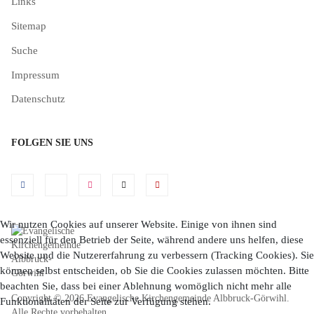
Links
Sitemap
Suche
Impressum
Datenschutz
FOLGEN SIE UNS
Wir nutzen Cookies auf unserer Website. Einige von ihnen sind
essenziell für den Betrieb der Seite, während andere uns helfen, diese
Website und die Nutzererfahrung zu verbessern (Tracking Cookies). Sie
können selbst entscheiden, ob Sie die Cookies zulassen möchten. Bitte
beachten Sie, dass bei einer Ablehnung womöglich nicht mehr alle
Copyright © 2026 Evangelische Kirchengemeinde Albbruck-Görwihl.
Funktionalitäten der Seite zur Verfügung stehen.
Alle Rechte vorbehalten.