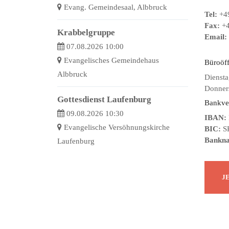
Evang. Gemeindesaal, Albbruck
Tel:
+49
Fax:
+4
Krabbelgruppe
Email:
07.08.2026 10:00
Evangelisches Gemeindehaus
Büroöf
Albbruck
Diensta
Donners
Gottesdienst Laufenburg
Bankve
09.08.2026 10:30
IBAN:
Evangelische Versöhnungskirche
BIC:
S
Bankn
Laufenburg