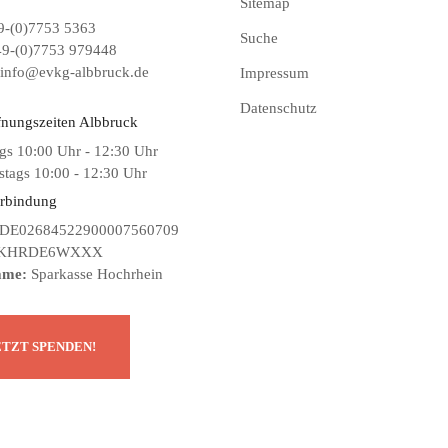
Sitemap
-(0)7753 5363
Suche
9-(0)7753 979448
info@evkg-albbruck.de
Impressum
Datenschutz
fnungszeiten Albbruck
gs 10:00 Uhr - 12:30 Uhr
tags 10:00 - 12:30 Uhr
rbindung
DE02684522900007560709
KHRDE6WXXX
ame:
Sparkasse Hochrhein