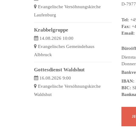
D-7977
Evangelische Versöhnungskirche
Laufenburg
Tel:
+49
Fax:
+4
Krabbelgruppe
Email:
14.08.2026 10:00
Evangelisches Gemeindehaus
Büroöf
Albbruck
Diensta
Donners
Gottesdienst Waldshut
Bankve
16.08.2026 9:00
IBAN:
Evangelische Versöhnungskirche
BIC:
S
Waldshut
Bankn