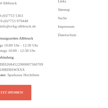
Links
4 Albbruck
Sitemap
-(0)7753 5363
Suche
9-(0)7753 979448
info@evkg-albbruck.de
Impressum
Datenschutz
fnungszeiten Albbruck
gs 10:00 Uhr - 12:30 Uhr
tags 10:00 - 12:30 Uhr
rbindung
DE02684522900007560709
KHRDE6WXXX
ame:
Sparkasse Hochrhein