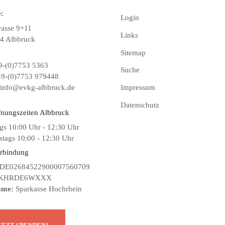
:
Login
rasse 9+11
Links
4 Albbruck
Sitemap
-(0)7753 5363
Suche
9-(0)7753 979448
info@evkg-albbruck.de
Impressum
Datenschutz
fnungszeiten Albbruck
gs 10:00 Uhr - 12:30 Uhr
tags 10:00 - 12:30 Uhr
rbindung
DE02684522900007560709
KHRDE6WXXX
ame:
Sparkasse Hochrhein