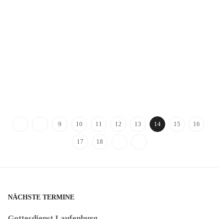
9
10
11
12
13
14
15
16
17
18
NÄCHSTE TERMINE
Gottesdienst Laufenburg