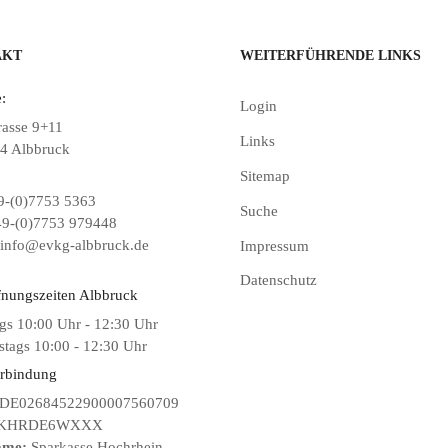
AKT
WEITERFÜHRENDE LINKS
:
Login
rasse 9+11
Links
4 Albbruck
Sitemap
-(0)7753 5363
Suche
9-(0)7753 979448
info@evkg-albbruck.de
Impressum
Datenschutz
fnungszeiten Albbruck
gs 10:00 Uhr - 12:30 Uhr
tags 10:00 - 12:30 Uhr
rbindung
DE02684522900007560709
KHRDE6WXXX
ame:
Sparkasse Hochrhein