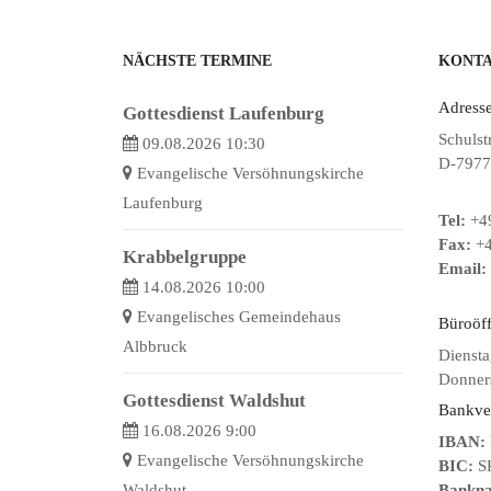
NÄCHSTE TERMINE
KONT
Adresse
Gottesdienst Laufenburg
Schulst
09.08.2026 10:30
D-7977
Evangelische Versöhnungskirche
Laufenburg
Tel:
+49
Fax:
+4
Krabbelgruppe
Email:
14.08.2026 10:00
Evangelisches Gemeindehaus
Büroöf
Albbruck
Diensta
Donners
Gottesdienst Waldshut
Bankve
16.08.2026 9:00
IBAN:
Evangelische Versöhnungskirche
BIC:
S
Waldshut
Bankn