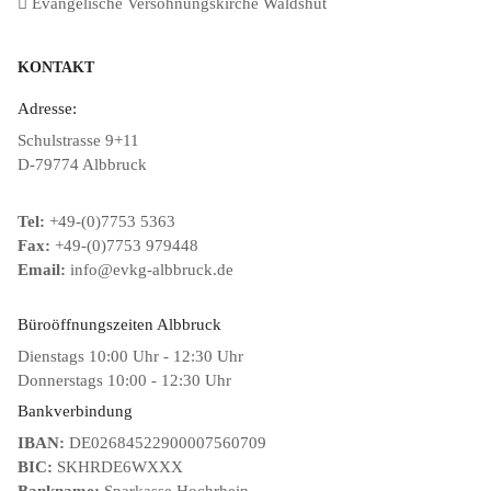
Evangelische Versöhnungskirche Waldshut
KONTAKT
Adresse:
Schulstrasse 9+11
D-79774 Albbruck
Tel:
+49-(0)7753 5363
Fax:
+49-(0)7753 979448
Email:
info@evkg-albbruck.de
Büroöffnungszeiten Albbruck
Dienstags 10:00 Uhr - 12:30 Uhr
Donnerstags 10:00 - 12:30 Uhr
Bankverbindung
IBAN:
DE02684522900007560709
BIC:
SKHRDE6WXXX