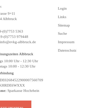
:
Login
rasse 9+11
Links
4 Albbruck
Sitemap
-(0)7753 5363
Suche
9-(0)7753 979448
info@evkg-albbruck.de
Impressum
Datenschutz
fnungszeiten Albbruck
gs 10:00 Uhr - 12:30 Uhr
tags 10:00 - 12:30 Uhr
rbindung
DE02684522900007560709
KHRDE6WXXX
ame:
Sparkasse Hochrhein