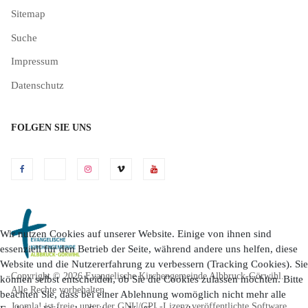
Sitemap
Suche
Impressum
Datenschutz
FOLGEN SIE UNS
Wir nutzen Cookies auf unserer Website. Einige von ihnen sind
essenziell für den Betrieb der Seite, während andere uns helfen, diese
Website und die Nutzererfahrung zu verbessern (Tracking Cookies). Sie
Copyright © 2026 Evangelische Kirchengemeinde Albbruck-Görwihl.
können selbst entscheiden, ob Sie die Cookies zulassen möchten. Bitte
Alle Rechte vorbehalten.
beachten Sie, dass bei einer Ablehnung womöglich nicht mehr alle
Joomla!
ist freie, unter der
GNU/GPL-Lizenz
veröffentlichte Software.