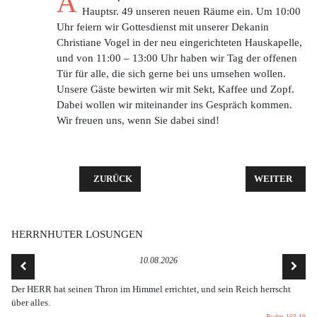
A
Hauptsr. 49 unseren neuen Räume ein. Um 10:00
Uhr feiern wir Gottesdienst mit unserer Dekanin
Christiane Vogel in der neu eingerichteten Hauskapelle,
und von 11:00 – 13:00 Uhr haben wir Tag der offenen
Tür für alle, die sich gerne bei uns umsehen wollen.
Unsere Gäste bewirten wir mit Sekt, Kaffee und Zopf.
Dabei wollen wir miteinander ins Gespräch kommen.
Wir freuen uns, wenn Sie dabei sind!
VORHERIGER BEITRAG: ERSTE GEMEINDEVERS
NÄCHSTER BE
ZURÜCK
WEITER
HERRNHUTER LOSUNGEN
10.08.2026
Der HERR hat seinen Thron im Himmel errichtet, und sein Reich herrscht
über alles.
Psalm 103,19