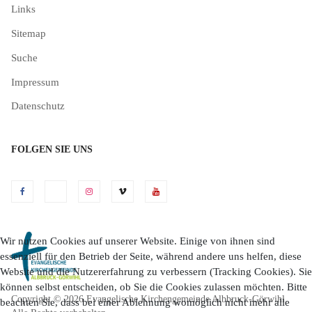
Links
Sitemap
Suche
Impressum
Datenschutz
FOLGEN SIE UNS
Wir nutzen Cookies auf unserer Website. Einige von ihnen sind
essenziell für den Betrieb der Seite, während andere uns helfen, diese
Website und die Nutzererfahrung zu verbessern (Tracking Cookies). Sie
können selbst entscheiden, ob Sie die Cookies zulassen möchten. Bitte
Copyright © 2026 Evangelische Kirchengemeinde Albbruck-Görwihl.
beachten Sie, dass bei einer Ablehnung womöglich nicht mehr alle