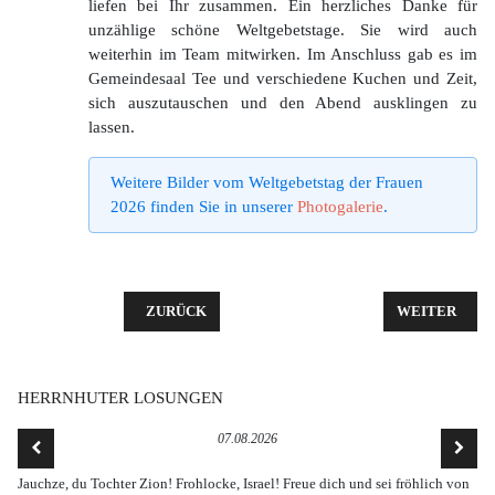
liefen bei Ihr zusammen. Ein herzliches Danke für
unzählige schöne Weltgebetstage. Sie wird auch
weiterhin im Team mitwirken. Im Anschluss gab es im
Gemeindesaal Tee und verschiedene Kuchen und Zeit,
sich auszutauschen und den Abend ausklingen zu
lassen.
Weitere Bilder vom Weltgebetstag der Frauen
2026 finden Sie in unserer
Photogalerie
.
VORHERIGER BEITRAG: POP-UP OSTERAKTION V
NÄCHSTER BE
ZURÜCK
WEITER
HERRNHUTER LOSUNGEN
07.08.2026
Jauchze, du Tochter Zion! Frohlocke, Israel! Freue dich und sei fröhlich von