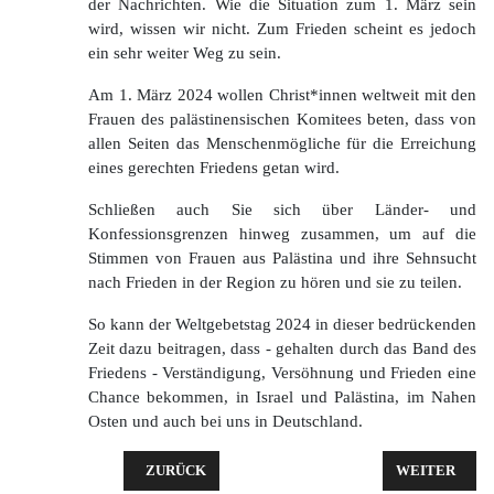
der Nachrichten. Wie die Situation zum 1. März sein
wird, wissen wir nicht. Zum Frieden scheint es jedoch
ein sehr weiter Weg zu sein.
Am 1. März 2024 wollen Christ*innen weltweit mit den
Frauen des palästinensischen Komitees beten, dass von
allen Seiten das Menschenmögliche für die Erreichung
eines gerechten Friedens getan wird.
Schließen auch Sie sich über Länder- und
Konfessionsgrenzen hinweg zusammen, um auf die
Stimmen von Frauen aus Palästina und ihre Sehnsucht
nach Frieden in der Region zu hören und sie zu teilen.
So kann der Weltgebetstag 2024 in dieser bedrückenden
Zeit dazu beitragen, dass - gehalten durch das Band des
Friedens - Verständigung, Versöhnung und Frieden eine
Chance bekommen, in Israel und Palästina, im Nahen
Osten und auch bei uns in Deutschland.
VORHERIGER BEITRAG: EINLADUNG ZUM GOTTES
NÄCHSTER BE
ZURÜCK
WEITER