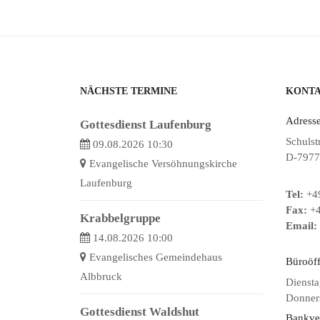
NÄCHSTE TERMINE
KONT
Adresse
Gottesdienst Laufenburg
Schulst
09.08.2026 10:30
D-7977
Evangelische Versöhnungskirche
Laufenburg
Tel:
+49
Fax:
+4
Krabbelgruppe
Email:
14.08.2026 10:00
Evangelisches Gemeindehaus
Büroöf
Albbruck
Diensta
Donners
Gottesdienst Waldshut
Bankve