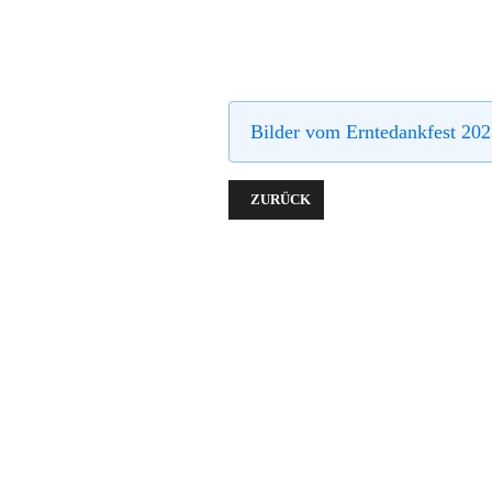
Bilder vom Erntedankfest 202
VORHERIGER BEITRAG: DER SLAW
ZURÜCK