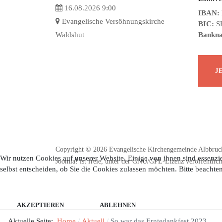
16.08.2026 9:00
IBAN:
Evangelische Versöhnungskirche
BIC:
S
Waldshut
Bankn
Copyright © 2026 Evangelische Kirchengemeinde Albbruck
Wir nutzen Cookies auf unserer Website. Einige von ihnen sind essenzie
Joomla!
ist freie, unter der
GNU/GPL-Lizenz
veröffentlich
selbst entscheiden, ob Sie die Cookies zulassen möchten. Bitte beachte
AKZEPTIEREN
ABLEHNEN
Aktuelle Seite:
Home
Aktuell
So war das Erntedankfest 2023