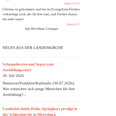
Zefanja 3,14-15
Christus ist gekommen und hat im Evangelium Frieden
verkündigt euch, die ihr fern wart, und Frieden denen,
die nahe waren.
Epheser 2,17
Info Herrnhuter Losungen
EINLADUNG ZUM ERNTEDANKFEST 2023
NEUES AUS DER LANDESKIRCHE
Schaumherzen und Segen zum
Ausbildungsstart
30. Juli 2026
Hannover/Frankfurt/Karlsruhe (30.07.2026).
Was wünschen sich junge Menschen für ihre
Ausbildung?...
Landesbischöfin Heike Springhart predigt in
der Schlosskirche in Meersburg