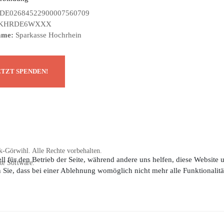
DE02684522900007560709
KHRDE6WXXX
ame:
Sparkasse Hochrhein
-Görwihl. Alle Rechte vorbehalten.
ll für den Betrieb der Seite, während andere uns helfen, diese Website
te Software.
n Sie, dass bei einer Ablehnung womöglich nicht mehr alle Funktionalitä