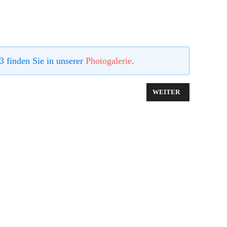
3 finden Sie in unserer
Photogalerie
.
ISCHE IMPRESSIONISMUS
NÄCHSTER BEITRAG: 
WEITER