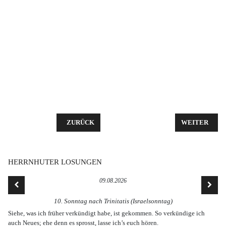
VORHERIGER BEITRAG: DER GEMEINDEBRIEF NR. 
NÄCHSTER BE
ZURÜCK
WEITER
HERRNHUTER LOSUNGEN
09.08.2026
10. Sonntag nach Trinitatis (Israelsonntag)
Siehe, was ich früher verkündigt habe, ist gekommen. So verkündige ich
auch Neues; ehe denn es sprosst, lasse ich’s euch hören.