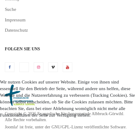
Suche
Impressum
Datenschutz
FOLGEN SIE UNS
Wir nutzen Cookies auf unserer Website. Einige von ihnen sind
essenziell für den Betrieb der Seite, während andere uns helfen, diese
Website und die Nutzererfahrung zu verbessern (Tracking Cookies). Sie
können selbst entscheiden, ob Sie die Cookies zulassen möchten. Bitte
beachten Sie, dass bei einer Ablehnung womöglich nicht mehr alle
Copyright © 2026 Evangelische Kirchengemeinde Albbruck-Görwihl.
Funktionalitäten der Seite zur Verfügung stehen.
Alle Rechte vorbehalten.
Joomla!
ist freie, unter der
GNU/GPL-Lizenz
veröffentlichte Software.