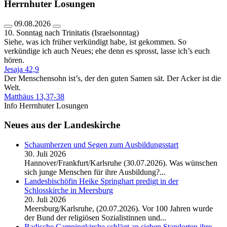
Herrnhuter Losungen
09.08.2026
10. Sonntag nach Trinitatis (Israelsonntag)
Siehe, was ich früher verkündigt habe, ist gekommen. So
verkündige ich auch Neues; ehe denn es sprosst, lasse ich’s euch
hören.
Jesaja 42,9
Der Menschensohn ist’s, der den guten Samen sät. Der Acker ist die
Welt.
Matthäus 13,37-38
Info Herrnhuter Losungen
Neues aus der Landeskirche
Schaumherzen und Segen zum Ausbildungsstart
30. Juli 2026
Hannover/Frankfurt/Karlsruhe (30.07.2026). Was wünschen
sich junge Menschen für ihre Ausbildung?...
Landesbischöfin Heike Springhart predigt in der
Schlosskirche in Meersburg
20. Juli 2026
Meersburg/Karlsruhe, (20.07.2026). Vor 100 Jahren wurde
der Bund der religiösen Sozialistinnen und...
Badische Campingkirche schlägt an sieben Standorten ihre