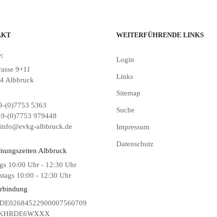
AKT
WEITERFÜHRENDE LINKS
:
Login
rasse 9+11
Links
4 Albbruck
Sitemap
-(0)7753 5363
Suche
9-(0)7753 979448
info@evkg-albbruck.de
Impressum
Datenschutz
fnungszeiten Albbruck
gs 10:00 Uhr - 12:30 Uhr
tags 10:00 - 12:30 Uhr
rbindung
DE02684522900007560709
KHRDE6WXXX