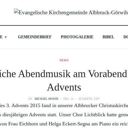
E
GEMEINDEBRIEF
PHOTOGALERIE
BIBEL
D
NEWS
liche Abendmusik am Vorabend 
Advents
BY
MICHAEL MOSER
DEZ. 14
ZUGRIFFE: 5297
s 3. Advents 2015 fand in unserer Albbrucker Christuskirche
 diesjährigen Advents statt. Unser Chor Lichtblick hatte gem
von Frau Eichhorn und Helga Eckert-Segna am Piano ein re