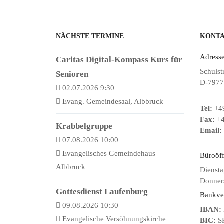
NÄCHSTE TERMINE
KONT
Adresse
Caritas Digital-Kompass Kurs für
Schulst
Senioren
D-7977
02.07.2026 9:30
Evang. Gemeindesaal, Albbruck
Tel:
+49
Fax:
+4
Krabbelgruppe
Email:
07.08.2026 10:00
Evangelisches Gemeindehaus
Büroöf
Albbruck
Diensta
Donners
Gottesdienst Laufenburg
Bankve
09.08.2026 10:30
IBAN:
Evangelische Versöhnungskirche
BIC:
S