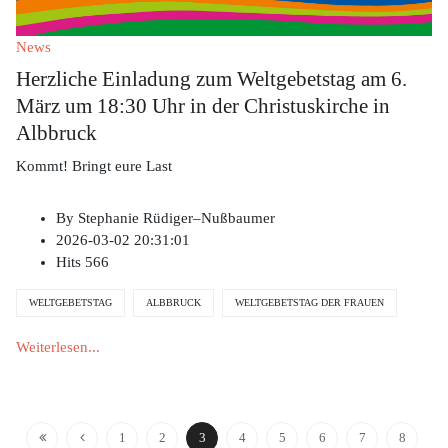
News
Herzliche Einladung zum Weltgebetstag am 6.
März um 18:30 Uhr in der Christuskirche in
Albbruck
Kommt! Bringt eure Last
By
Stephanie Rüdiger–Nußbaumer
2026-03-02 20:31:01
Hits
566
WELTGEBETSTAG
ALBBRUCK
WELTGEBETSTAG DER FRAUEN
Weiterlesen...
1
2
3
4
5
6
7
8