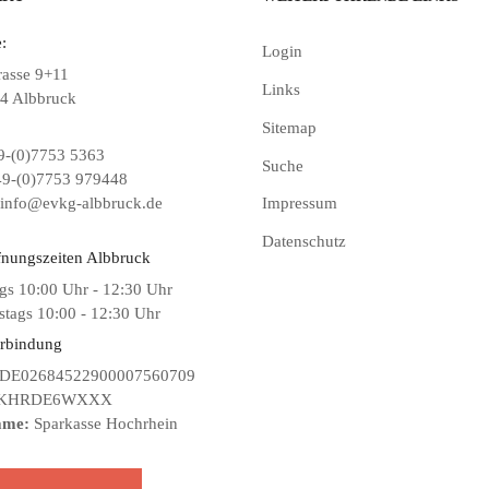
:
Login
rasse 9+11
Links
4 Albbruck
Sitemap
-(0)7753 5363
Suche
9-(0)7753 979448
info@evkg-albbruck.de
Impressum
Datenschutz
fnungszeiten Albbruck
gs 10:00 Uhr - 12:30 Uhr
tags 10:00 - 12:30 Uhr
rbindung
DE02684522900007560709
KHRDE6WXXX
ame:
Sparkasse Hochrhein