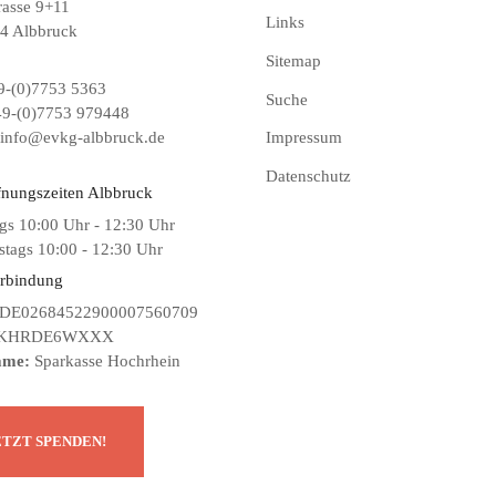
rasse 9+11
Links
4 Albbruck
Sitemap
-(0)7753 5363
Suche
9-(0)7753 979448
info@evkg-albbruck.de
Impressum
Datenschutz
fnungszeiten Albbruck
gs 10:00 Uhr - 12:30 Uhr
tags 10:00 - 12:30 Uhr
rbindung
DE02684522900007560709
KHRDE6WXXX
ame:
Sparkasse Hochrhein