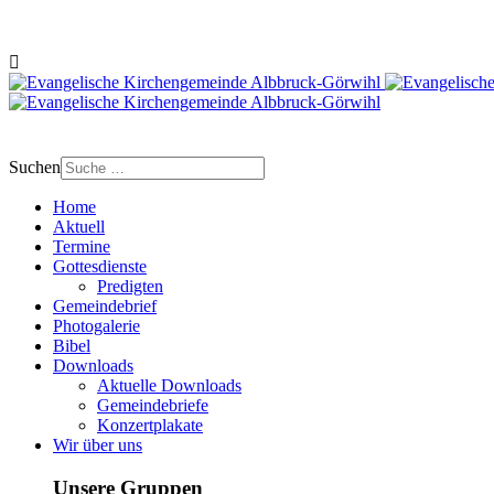
Suchen
Home
Aktuell
Termine
Gottesdienste
Predigten
Gemeindebrief
Photogalerie
Bibel
Downloads
Aktuelle Downloads
Gemeindebriefe
Konzertplakate
Wir über uns
Unsere Gruppen