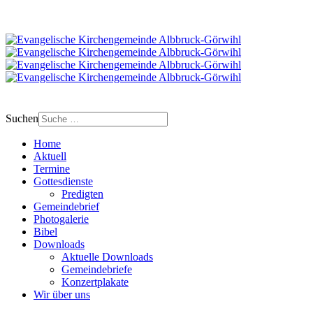
Suchen
Home
Aktuell
Termine
Gottesdienste
Predigten
Gemeindebrief
Photogalerie
Bibel
Downloads
Aktuelle Downloads
Gemeindebriefe
Konzertplakate
Wir über uns