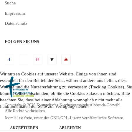
Suche
Impressum
Datenschutz
FOLGEN SIE UNS
Wir nutzen Cookies auf unserer Website. Einige von ihnen sind
essenziell für den Betrieb der Seite, während andere uns helfen, diese
Website und die Nutzererfahrung zu verbessern (Tracking Cookies). Sie
können selbst entscheiden, ob Sie die Cookies zulassen möchten. Bitte
beachten Sie, dass bei einer Ablehnung womöglich nicht mehr alle
Copyright © 2026 Evangelische Kirchengemeinde Albbruck-Görwihl.
Funktionalitäten der Seite zur Verfügung stehen.
Alle Rechte vorbehalten.
Joomla!
ist freie, unter der
GNU/GPL-Lizenz
veröffentlichte Software.
AKZEPTIEREN
ABLEHNEN