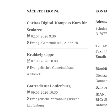
NÄCHSTE TERMINE
KONT
Adresse
Caritas Digital-Kompass Kurs für
Schulst
Senioren
D-7977
02.07.2026 9:30
Evang. Gemeindesaal, Albbruck
Tel:
+49
Fax:
+4
Krabbelgruppe
Email:
07.08.2026 10:00
Evangelisches Gemeindehaus
Büroöf
Albbruck
Diensta
Donners
Gottesdienst Laufenburg
Bankve
09.08.2026 10:30
IBAN:
Evangelische Versöhnungskirche
BIC:
S
Bankn
Laufenburg