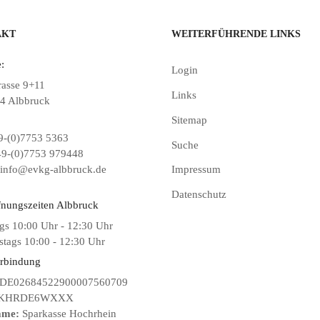
AKT
WEITERFÜHRENDE LINKS
:
Login
rasse 9+11
Links
4 Albbruck
Sitemap
-(0)7753 5363
Suche
9-(0)7753 979448
info@evkg-albbruck.de
Impressum
Datenschutz
fnungszeiten Albbruck
gs 10:00 Uhr - 12:30 Uhr
tags 10:00 - 12:30 Uhr
rbindung
DE02684522900007560709
KHRDE6WXXX
ame:
Sparkasse Hochrhein