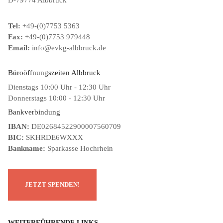
D-79774 Albbruck
Tel:
+49-(0)7753 5363
Fax:
+49-(0)7753 979448
Email:
info@evkg-albbruck.de
Büroöffnungszeiten Albbruck
Dienstags 10:00 Uhr - 12:30 Uhr
Donnerstags 10:00 - 12:30 Uhr
Bankverbindung
IBAN:
DE02684522900007560709
BIC:
SKHRDE6WXXX
Bankname:
Sparkasse Hochrhein
WEITERFÜHRENDE LINKS