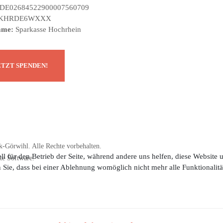
DE02684522900007560709
KHRDE6WXXX
ame:
Sparkasse Hochrhein
-Görwihl. Alle Rechte vorbehalten.
ll für den Betrieb der Seite, während andere uns helfen, diese Website
te Software.
n Sie, dass bei einer Ablehnung womöglich nicht mehr alle Funktionalitä