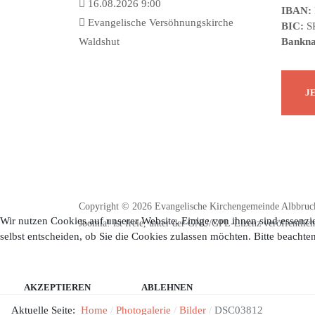
16.08.2026 9:00
IBAN:
Evangelische Versöhnungskirche
BIC:
S
Waldshut
Bankn
Copyright © 2026 Evangelische Kirchengemeinde Albbruck
Wir nutzen Cookies auf unserer Website. Einige von ihnen sind essenzie
Joomla!
ist freie, unter der
GNU/GPL-Lizenz
veröffentlich
selbst entscheiden, ob Sie die Cookies zulassen möchten. Bitte beachte
AKZEPTIEREN
ABLEHNEN
Aktuelle Seite:
Home
Photogalerie
Bilder
DSC03812