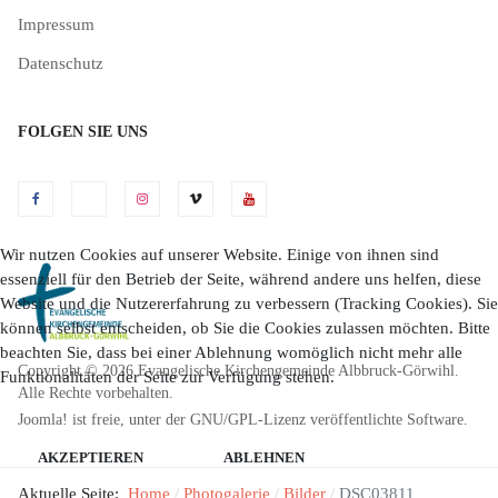
Impressum
Datenschutz
FOLGEN SIE UNS
Wir nutzen Cookies auf unserer Website. Einige von ihnen sind
essenziell für den Betrieb der Seite, während andere uns helfen, diese
Website und die Nutzererfahrung zu verbessern (Tracking Cookies). Sie
können selbst entscheiden, ob Sie die Cookies zulassen möchten. Bitte
beachten Sie, dass bei einer Ablehnung womöglich nicht mehr alle
Copyright © 2026 Evangelische Kirchengemeinde Albbruck-Görwihl.
Funktionalitäten der Seite zur Verfügung stehen.
Alle Rechte vorbehalten.
Joomla!
ist freie, unter der
GNU/GPL-Lizenz
veröffentlichte Software.
AKZEPTIEREN
ABLEHNEN
Aktuelle Seite:
Home
Photogalerie
Bilder
DSC03811