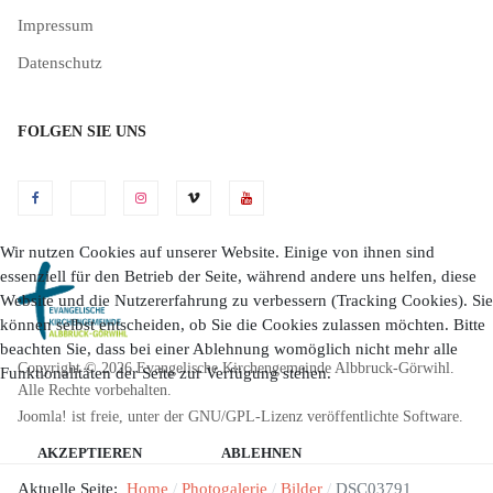
Impressum
Datenschutz
FOLGEN SIE UNS
Wir nutzen Cookies auf unserer Website. Einige von ihnen sind
essenziell für den Betrieb der Seite, während andere uns helfen, diese
Website und die Nutzererfahrung zu verbessern (Tracking Cookies). Sie
können selbst entscheiden, ob Sie die Cookies zulassen möchten. Bitte
beachten Sie, dass bei einer Ablehnung womöglich nicht mehr alle
Copyright © 2026 Evangelische Kirchengemeinde Albbruck-Görwihl.
Funktionalitäten der Seite zur Verfügung stehen.
Alle Rechte vorbehalten.
Joomla!
ist freie, unter der
GNU/GPL-Lizenz
veröffentlichte Software.
AKZEPTIEREN
ABLEHNEN
Aktuelle Seite:
Home
Photogalerie
Bilder
DSC03791