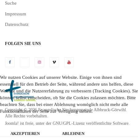
Suche
Impressum
Datenschutz
FOLGEN SIE UNS
Wir nutzen Cookies auf unserer Website. Einige von ihnen sind
essenziell für den Betrieb der Seite, während andere uns helfen, diese
Website und die Nutzererfahrung zu verbessern (Tracking Cookies). Sie
können selbst entscheiden, ob Sie die Cookies zulassen möchten. Bitte
beachten Sie, dass bei einer Ablehnung womöglich nicht mehr alle
Copyright © 2026 Evangelische Kirchengemeinde Albbruck-Görwihl.
Funktionalitäten der Seite zur Verfügung stehen.
Alle Rechte vorbehalten.
Joomla!
ist freie, unter der
GNU/GPL-Lizenz
veröffentlichte Software.
AKZEPTIEREN
ABLEHNEN