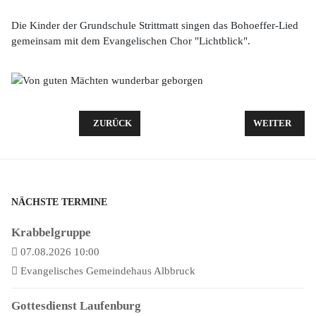
Die Kinder der Grundschule Strittmatt singen das Bohoeffer-Lied
gemeinsam mit dem Evangelischen Chor "Lichtblick".
VORHERIGER BEITRAG: IHR KINDERLEIN KOMM
NÄCHSTER BE
ZURÜCK
WEITER
NÄCHSTE TERMINE
Krabbelgruppe
07.08.2026 10:00
Evangelisches Gemeindehaus Albbruck
Gottesdienst Laufenburg